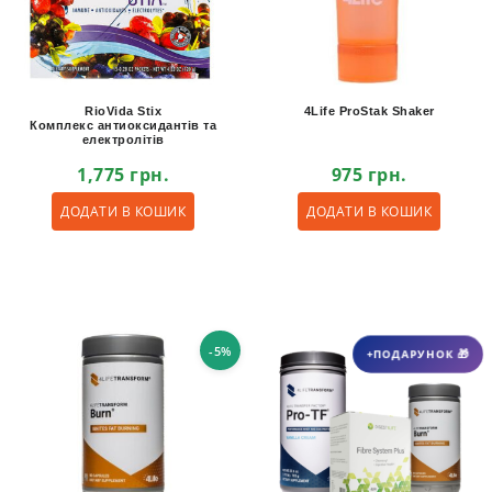
RioVida Stix
4Life ProStak Shaker
Комплекс антиоксидантів та
електролітів
1,775
грн.
975
грн.
ДОДАТИ В КОШИК
ДОДАТИ В КОШИК
-5%
+ПОДАРУНОК 🎁