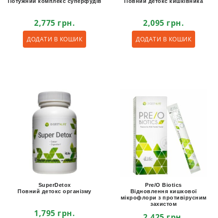
Потужний комплекс суперфудів
Повний детокс кишківника
2,775
грн.
2,095
грн.
ДОДАТИ В КОШИК
ДОДАТИ В КОШИК
SuperDetox
Pre/O Biotics
Повний детокс організму
Відновлення кишкової
мікрофлори з противірусним
захистом
1,795
грн.
2,425
грн.