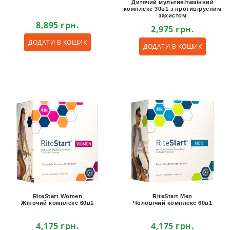
Дитячий мультивітамінний
комплекс 30в1 з противірусним
захистом
8,895
грн.
2,975
грн.
ДОДАТИ В КОШИК
ДОДАТИ В КОШИК
RiteStart Women
RiteStart Men
Жіночий комплекс 60в1
Чоловічий комплекс 60в1
4,175
грн.
4,175
грн.