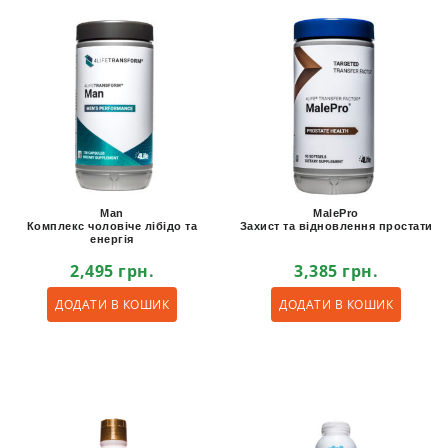
Man
MalePro
Комплекс чоловіче лібідо та
Захист та відновлення простати
енергія
2,495
грн.
3,385
грн.
ДОДАТИ В КОШИК
ДОДАТИ В КОШИК