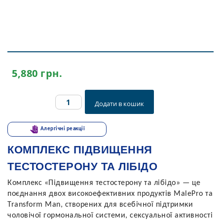
5,880
грн.
Комплекс
Додати в кошик
підвищення
тестостерону
та
Алергічні реакції
лібідо
quantity
КОМПЛЕКС ПІДВИЩЕННЯ
ТЕСТОСТЕРОНУ ТА ЛІБІДО
Комплекс «Підвищення тестостерону та лібідо» — це
поєднання двох високоефективних продуктів MalePro та
Transform Man, створених для всебічної підтримки
чоловічої гормональної системи, сексуальної активності