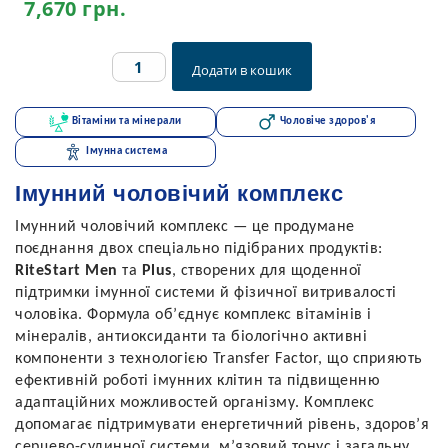
7,670
грн.
Імунний
Додати в кошик
чоловічий
комплекс
quantity
Вітаміни та мінерали
Чоловіче здоров'я
Імунна система
Імунний чоловічий комплекс
Імунний чоловічий комплекс — це продумане
поєднання двох спеціально підібраних продуктів:
RiteStart Men
та
Plus
, створених для щоденної
підтримки імунної системи й фізичної витривалості
чоловіка. Формула об’єднує комплекс вітамінів і
мінералів, антиоксиданти та біологічно активні
компоненти з технологією Transfer Factor, що сприяють
ефективній роботі імунних клітин та підвищенню
адаптаційних можливостей організму. Комплекс
допомагає підтримувати енергетичний рівень, здоров’я
серцево-судинної системи, м’язовий тонус і загальну