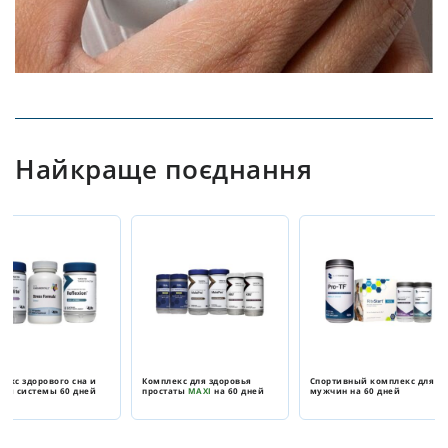
Найкраще поєднання
лекс здорового сна и
Комплекс для здоровья
Спортивный комплекс для
ной системы 60 дней
простаты
MAXI
на 60 дней
мужчин на 60 дней
7,885
грн.
19,430
грн.
13,920
грн.